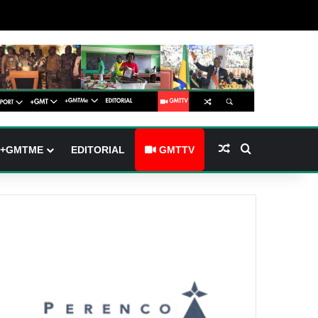
barre latérale)
ch skin
Article Aléatoire
Rechercher
+GMTME
EDITORIAL
GMTTV