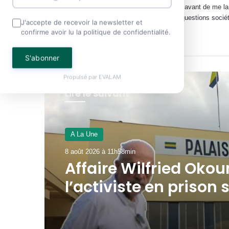
cabinets juridiques avant de me la
spécialisé sur les questions société
J'accepte de recevoir la newsletter et
confirme avoir lu la politique de confidentialité.
Website
Facebook
X
YouTube
S'abonner
Propulsé par
EVALAM
Lire le suivant
A La Une
7 août 2026 à 16h17min
SEEG : l’interconnexi
électrique avec la G
Équatoriale avance d
Woleu-Ntem