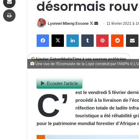
désormais rouve
Imprimer
Follow
Envoyer
Lyonnel Mbeng Essone
11 février 2021 à 
on
un
Facebook
X
Linkedin
Tumblr
Pinterest
Reddit
P
X
courriel
Ajouter GabonMediaTime à vos sources préférées
Une vue de l'Ecomusée de la Lopé construit par l'ANPN © L'
Ecouter l'article
C’
est le vendredi 5 février der
procédé à la livraison de l’é
réfection totale de ladite inf
touristique a été réhabilité
pour le patrimoine mondial forestier d’Afrique