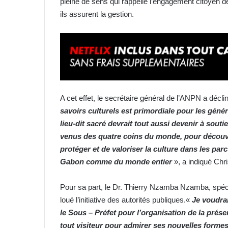
pleine de sens qui rappelle l’engagement citoyen 
ils assurent la gestion.
A cet effet, le secrétaire général de l’ANPN a décli
savoirs culturels est primordiale pour les génér
lieu-dit sacré devrait tout aussi devenir à souti
venus des quatre coins du monde, pour découvrir
protéger et de valoriser la culture dans les pa
Gabon comme du monde entier
», a indiqué Ch
Pour sa part, le Dr. Thierry Nzamba Nzamba, spé
loué l’initiative des autorités publiques.«
Je voudrai
le Sous – Préfet pour l’organisation de la pré
tout visiteur pour admirer ses nouvelles forme