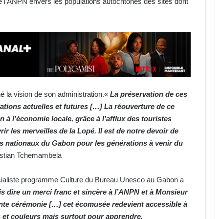
de l’ANPN envers les populations autochtones des sites dont
né la vision de son administration.«
La préservation de ces
ations actuelles et futures […] La réouverture de ce
en à l’économie locale, grâce à l’afflux des touristes
 les merveilles de la Lopé. Il est de notre devoir de
rcs nationaux du Gabon pour les générations à venir du
ristian Tchemambela
cialiste programme Culture du Bureau Unesco au Gabon a
s dire un merci franc et sincère à l’ANPN et à Monsieur
sente cérémonie […] cet écomusée redevient accessible à
s et couleurs mais surtout pour apprendre,