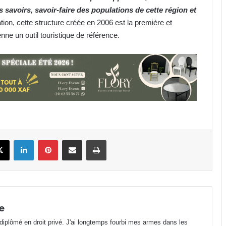
 savoirs, savoir-faire des populations de cette région et
ation, cette structure créée en 2006 est la première et
ne un outil touristique de référence.
Bénin : Patrice Talon élu président
du Sénat !
Alain Giresse : « Il nous faut d’abord
reconstruire l’équipe nationale »
AAN-GA : sécurisation et
book
X
Linkedin
Pinterest
Partager par email
Imprimer
financement au menu de la 45e
session
Prix de l’essence : Gabon, 2e pays
avec le litre de super le plus
abordable en Zone FCFA !
e
 diplômé en droit privé. J'ai longtemps fourbi mes armes dans les
Canal+ : 100% des coupes d’Europe