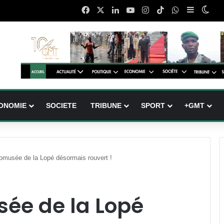
Facebook
X
Linkedin
YouTube
Instagram
TikTok
WhatsApp
Sidebar (
Swit
ONOMIE
SOCIETE
TRIBUNE
SPORT
+GMT
omusée de la Lopé désormais rouvert !
sée de la Lopé