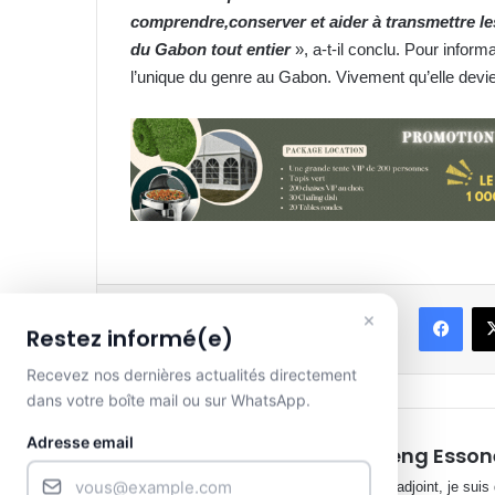
comprendre,conserver et aider à transmettre les
du Gabon tout entier
», a-t-il conclu. Pour inform
l’unique du genre au Gabon. Vivement qu’elle devien
Face
×
Partager
Restez informé(e)
Recevez nos dernières actualités directement
dans votre boîte mail ou sur WhatsApp.
Adresse email
Lyonnel Mbeng Esson
Rédacteur en chef adjoint, je suis