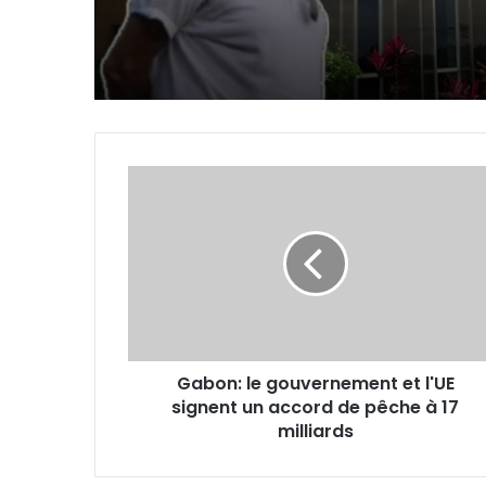
Gabon:
le
gouvernement
et
l'UE
signent
un
accord
de
Gabon: le gouvernement et l'UE
pêche
signent un accord de pêche à 17
à
17
milliards
milliards