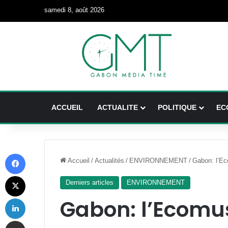
samedi 8, août 2026
ACCUEIL
ACTUALITE
POLITIQUE
EC
Facebook
Accueil
/
Actualités
/
ENVIRONNEMENT
/
Gabon: l’Ec
X
Derniers articles
ENVIRONNEMENT
Linkedin
Gabon: l’Ecomu
Partager par email