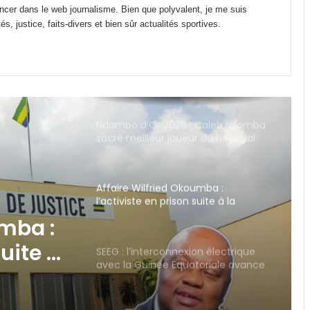
ncer dans le web journalisme. Bien que polyvalent, je me suis
masculines de football jusqu’en
2031 en Afrique !
s, justice, faits-divers et bien sûr actualités sportives.
Ndambo d’Or 2026 : Caleb Nzamba
sacré meilleur joueur du National
Foot 1 !
Affaire Wilfried Okoumba :
l’activiste en prison suite à la
plainte de Pierre Duro !
SEEG : l’interconnexion électrique
avec la Guinée Équatoriale avance
dans le Woleu-Ntem
on
uinée
Gabon : À quand le retour de
l’instance aux fins de preuves pour
ans le
les médias ?