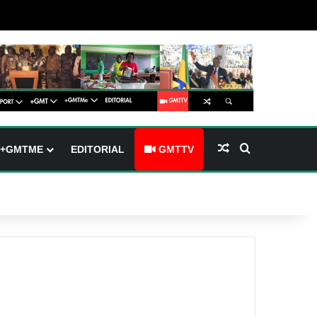
arre latérale)
h skin
Article Aléatoire
Rechercher
+GMTME
EDITORIAL
GMTTV