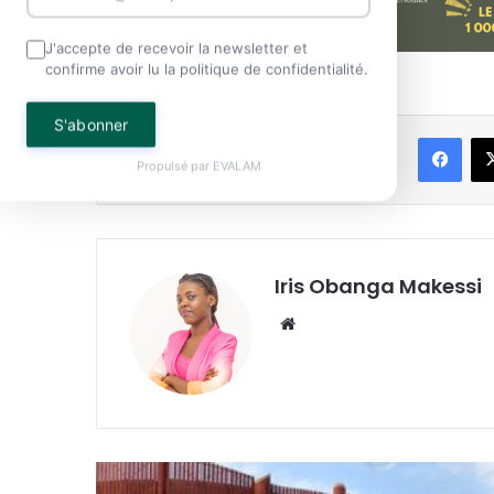
J'accepte de recevoir la newsletter et
confirme avoir lu la politique de confidentialité.
S'abonner
Face
Partager
Propulsé par
EVALAM
Iris Obanga Makessi
Website