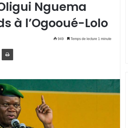
 Oligui Nguema
rds à l’Ogooué-Lolo
949
Temps de lecture 1 minute
artager par email
Imprimer