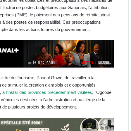
d’écouter les doléances et préoccupations des habitants de
 l’octroi de postes budgétaires aux Gabonais, l’attribution
prises (PME), le paiement des pensions de retraite, ainsi
ce à des postes de responsabilité. Ces préoccupations
ompte dans les actions futures du gouvernement.
nistre du Tourisme, Pascal Gowe, de travailler à la
in de stimuler la création d’emplois et d’opportunités
,
à l’instar des provinces précédemment visitées
, l’Ogooué
 véhicules destinées à l’administration et au clergé de la
Libreville : L’Association des
 de plusieurs projets de développement.
entrepreneurs Taxi Gab au service
des orphelins