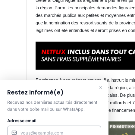
Général Oligui Nguema a également pris le temps 
la région. Parmi les principales demandes figuraient
des marchés publics aux petites et moyennes entre
que la nomination des ressortissants de la provin
légitimes ont été entendues et seront prises en c
En réponse à ces préoccupations, il a instruit le mi
×
valorisation du potentiel touristique de la région, af
Restez informé(e)
économiques pour les populations locales. De plus
Recevez nos dernières actualités directement
Lolo a bénéficié d’une enveloppe de 7 milliards et 7
dans votre boîte mail ou sur WhatsApp.
province. Une somme qui permettra le financement
Adresse email