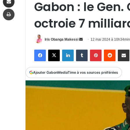
Gabon : le Gen.
Imprimer
octroie 7 millia
Envoyer
Iris Obanga Makessi
12 mai 2024 à 10h34min
un
Facebook
X
Linkedin
Tumblr
Pinterest
Reddit
P
courriel
Ajouter GabonMediaTime à vos sources préférées