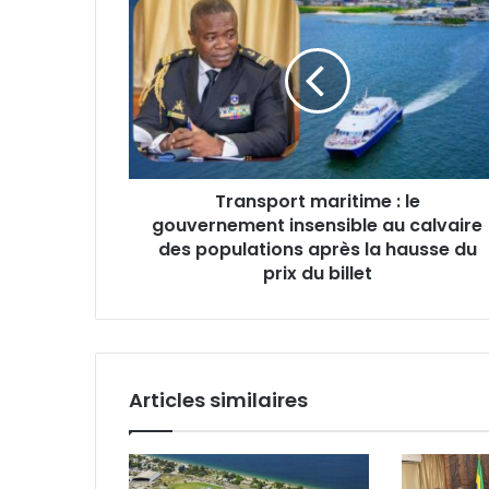
maritime
:
le
gouvernement
insensible
au
calvaire
des
Transport maritime : le
populations
gouvernement insensible au calvaire
après
la
des populations après la hausse du
hausse
prix du billet
du
prix
du
billet
Articles similaires