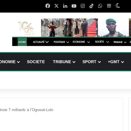
Facebook
X
Linkedin
YouTube
Instagram
TikTok
WhatsApp
Sidebar (b
Switc
ONOMIE
SOCIETE
TRIBUNE
SPORT
+GMT
roie 7 milliards à l’Ogooué-Lolo