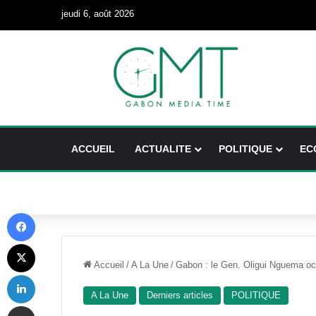
jeudi 6, août 2026
ACCUEIL
ACTUALITE
POLITIQUE
EC
Facebook
X
Accueil
/
A La Une
/
Gabon : le Gen. Oligui Nguema oct
Linkedin
A La Une
Derniers articles
POLITIQUE
Partager par email