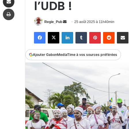
l’UDB !
Imprimer
Envoyer
Regie_Pub
25 août 2025 à 11h40min
un
Facebook
X
Linkedin
Tumblr
Pinterest
Reddit
P
courriel
Ajouter GabonMediaTime à vos sources préférées