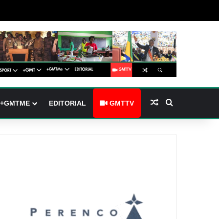
(barre latérale)
tch skin
Article Aléatoire
Rechercher
+GMTME
EDITORIAL
GMTTV