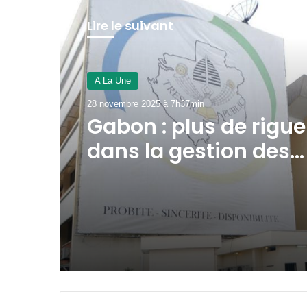
Lire le suivant
A La Une
27 novembre 2025 à 10h01min
Gabon : un e-Visa 10
digital d’ici à décem
2025