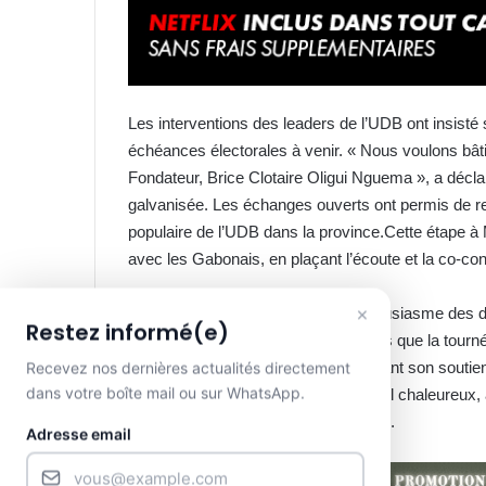
Les interventions des leaders de l’UDB ont insisté 
échéances électorales à venir. « Nous voulons bâti
Fondateur, Brice Clotaire Oligui Nguema », a décla
galvanisée. Les échanges ouverts ont permis de recu
populaire de l’UDB dans la province.Cette étape à M
avec les Gabonais, en plaçant l’écoute et la co-c
×
La ferveur des participants et l’enthousiasme des 
Restez informé(e)
dimension festive et fédératrice. Alors que la tour
pour les législatives, tout en réaffirmant son souti
Recevez nos dernières actualités directement
dans votre boîte mail ou sur WhatsApp.
Nguema. La Ngounié, par son accueil chaleureux, a 
populaire pour bâtir l’avenir du Gabon.
Adresse email