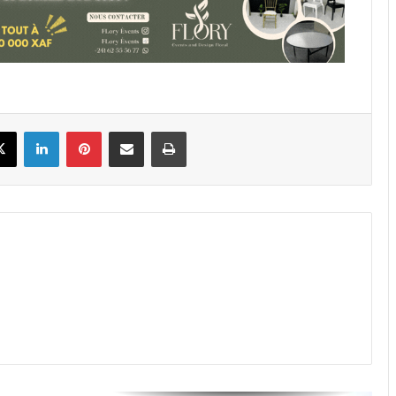
Gabon : une dette publique sous
tension qui inquiète désormais
toute la CEMAC
Forêts gabonaises : la France
annonce un investissement de plus
book
X
Linkedin
Pinterest
Partager par email
Imprimer
de 11 milliards FCFA via l’AFD
Gabon : cap sur 2 millions de
tonnes d’alliages de manganèse
d’ici 2029
Gabon : recettes stables pour la
CAISTAB en 2026, un signal prudent
pour les filières café et cacao
Libreville : une panne au poste du
Boulevard Triomphal prive plusieurs
quartiers d’électricité