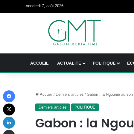
vendredi 7, août 2026
ACCUEIL
ACTUALITE
POLITIQUE
EC
Facebook
Accueil
/
Derniers articles
/
Gabon : la Ngounié au son 
X
Derniers articles
POLITIQUE
Linkedin
Gabon : la Ngou
Partager par email