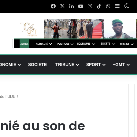
Facebook
X
Linkedin
YouTube
Instagram
TikTok
WhatsApp
Sidebar 
Swi
ONOMIE
SOCIETE
TRIBUNE
SPORT
+GMT
de l’UDB !
nié au son de