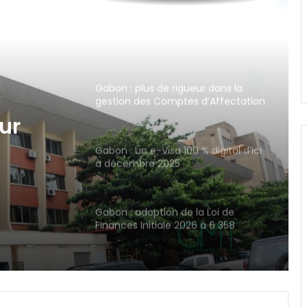
Gabon : plus de rigueur dans la
gestion des Comptes d’Affectation
spéciale
Gabon : un e-Visa 100 % digital d’ici
à décembre 2025
0 %
bre
Gabon : adoption de la Loi de
Finances Initiale 2026 à 6 358
milliards de FCFA
France : Sonia Rolland bientôt
poursuivie pour un cadeau de 525
millions offert par Omar Bongo ?
Libreville : vers la digitalisation des
recettes municipales