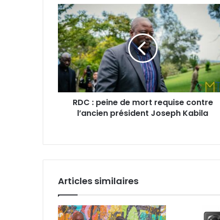
RDC
:
peine
de
mort
requise
contre
l’ancien
président
RDC : peine de mort requise contre
Joseph
l’ancien président Joseph Kabila
Kabila
Articles similaires