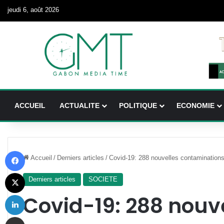
jeudi 6, août 2026
ACCUEIL
ACTUALITE
POLITIQUE
ECONOMIE
Facebook
Accueil
/
Derniers articles
/
Covid-19: 288 nouvelles contaminations
X
Derniers articles
SOCIETE
Linkedin
Covid-19: 288 nouv
Partager par email