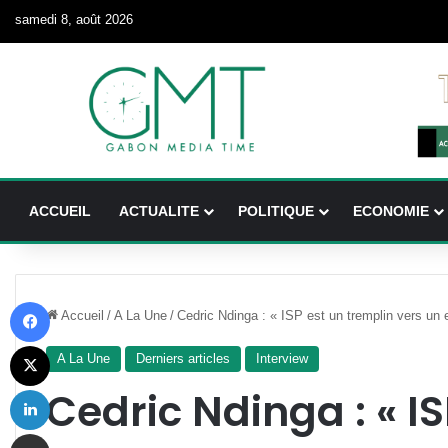
samedi 8, août 2026
ACCUEIL
ACTUALITE
POLITIQUE
ECONOMIE
Facebook
Accueil
/
A La Une
/
Cedric Ndinga : « ISP est un tremplin vers un 
X
A La Une
Derniers articles
Interview
Linkedin
Cedric Ndinga : « IS
Partager par email