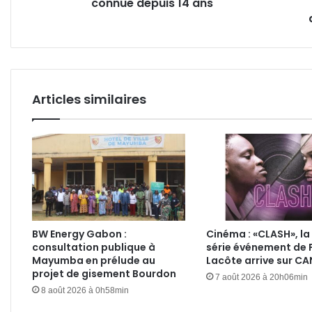
connue depuis 14 ans
ans
de
8
milli
d’ac
de
bien
entr
Articles similaires
2020
et
2021
BW Energy Gabon :
Cinéma : «CLASH», la
consultation publique à
série événement de 
Mayumba en prélude au
Lacôte arrive sur C
projet de gisement Bourdon
7 août 2026 à 20h06min
8 août 2026 à 0h58min