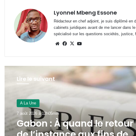
Lyonnel Mbeng Essone
Rédacteur en chef adjoint, je suis diplômé en 
cabinets juridiques avant de me lancer dans le
spécialisé sur les questions sociétés, justice, f
Website
Facebook
X
YouTube
Lire le suivant
A La Une
7 août 2026 à 12h00min
Panthères du Gabon : duo
Migné-Giresse, déjà la fin