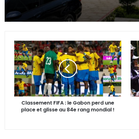
Classement
Gab
FIFA
:
:
Seul
le
3
Gabon
748
perd
touri
une
enre
place
dura
et
la
Classement FIFA : le Gabon perd une
glisse
Cara
place et glisse au 84e rang mondial !
au
touri
84e
2024
rang
mondial
!