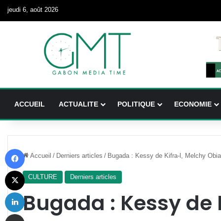
jeudi 6, août 2026
ACCUEIL
ACTUALITE
POLITIQUE
ECONOMIE
Facebook
Accueil
/
Derniers articles
/
Bugada : Kessy de Kifra-l, Melchy Obia
X
CULTURE
Derniers articles
Linkedin
Bugada : Kessy de K
Partager par email