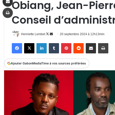
Obiang, Jean-Pier
Imprimer
Conseil d’administ
Follow
Envoyer
Henriette Lembet
20 septembre 2024 à 12h13min
on
un
Facebook
X
Linkedin
Tumblr
Pinterest
Reddit
Partager par email
Impr
X
courriel
Ajouter GabonMediaTime à vos sources préférées