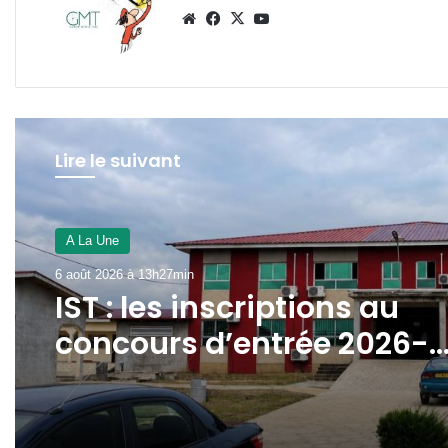
Website
Facebook
X
YouTube
Lire le suivant
JUSTICE
6 août 2026 à 11h39min
Libreville : plus d’une ton
de cannabis saisie