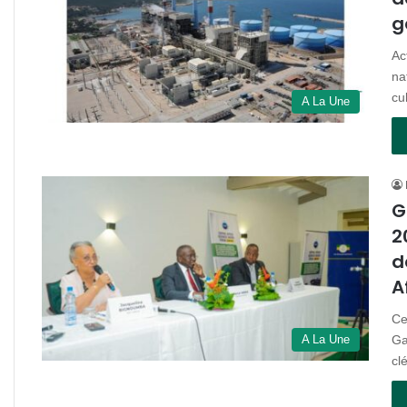
g
Ac
na
cu
A La Une
G
2
d
A
Ce
Ga
A La Une
cl