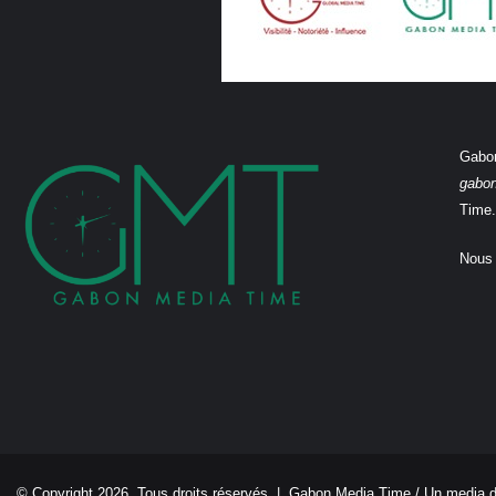
Gabon
gabo
Time.
Nous 
© Copyright 2026, Tous droits réservés |
Gabon Media Time
/ Un media 