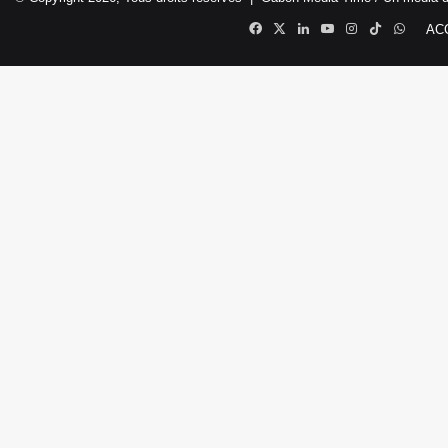
Facebook
X
Linkedin
YouTube
Instagram
TikTok
Whats
AC