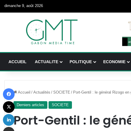
dimanche 9, août 2026
ACCUEIL
ACTUALITE
POLITIQUE
ECONOMIE
Facebook
Accueil
/
Actualités
/
SOCIETE
/
Port-Gentil : le général Rizogo en
X
Derniers articles
SOCIETE
Linkedin
Port-Gentil : le gén
Partager par email