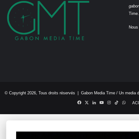
gabo
Time.
Nous 
© Copyright 2026, Tous droits réservés |
Gabon Media Time
/ Un media 
Facebook
X
Linkedin
YouTube
Instagram
TikTok
Whats
AC