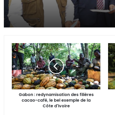
Gabon
Aka
:
:
redynamisation
un
des
labor
filières
pour
cacao-
l’an
café,
des
le
sols
bel
déso
Gabon : redynamisation des filières
exemple
opér
cacao-café, le bel exemple de la
de
la
Côte d'Ivoire
Côte