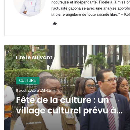
rigoureuse et indépendante. Fidèle à la missio
l’actualité gabonaise avec une analyse approfon
la pierre angulaire de toute société libre." – Ko
Website
Lire le suivant
CULTURE
8 août 2026 à 15h41min
Fête de la culture : un
village culturel prévu à
l’avenue Jean-Paul II