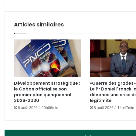
d'Ivoire
Articles similaires
Développement stratégique :
«Guerre des grades» 
le Gabon officialise son
Le Pr Daniel Franck I
premier plan quinquennal
dénonce une crise d
2026-2030
légitimité
8 août 2026 à 20h06min
8 août 2026 à 14h47min