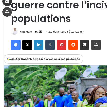
guerre contre l’inc
Imprimer
populations
Envoyer
Karl Makemba
21 février 2024 à 10h18min
un
Facebook
X
Linkedin
Tumblr
Pinterest
Reddit
Partager par email
Impr
courriel
Ajouter GabonMediaTime à vos sources préférées