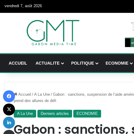
vendredi 7, août 2026
ACCUEIL
ACTUALITE
POLITIQUE
ECONOMIE
Facebook
Accueil
/
A La Une
/
Gabon : sanctions, suspension de l’aide américa
prend des allures de défi
X
A La Une
Derniers articles
ECONOMIE
Linkedin
Gabon : sanctions,
Partager par email