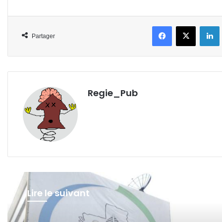
Facebook
X
L
Partager
Regie_Pub
Lire le suivant