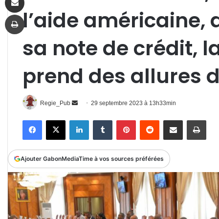
l’aide américaine,
Imprimer
sa note de crédit, l
prend des allures d
Envoyer
Regie_Pub
29 septembre 2023 à 13h33min
un
Facebook
X
Linkedin
Tumblr
Pinterest
Reddit
Partager par email
Impr
courriel
Ajouter GabonMediaTime à vos sources préférées