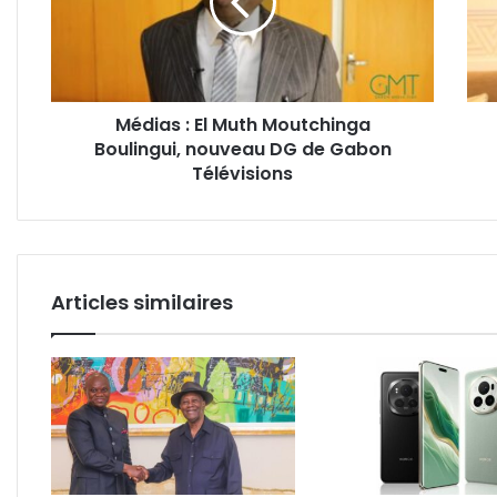
Moutchinga
déso
Boulingui,
mem
nouveau
perm
DG
au
de
comi
Médias : El Muth Moutchinga
Gabon
du
Boulingui, nouveau DG de Gabon
Télévisions
patr
Télévisions
du
mon
isla
Articles similaires