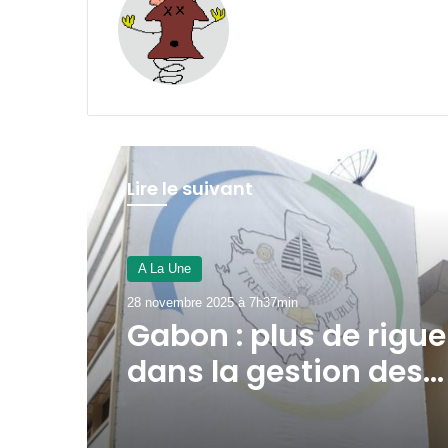
Lire le suivant
A La Une
27 novembre 2025 à 10h01min
Gabon : un e-Visa 10
digital d’ici à décem
2025