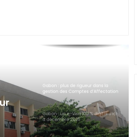
Gabon : recettes stables pour la
CAISTAB en 2026, un signal prudent
pour les filières café et cacao
Libreville : une panne au poste du
Boulevard Triomphal prive plusieurs
quartiers d’électricité
Gabon : plus de rigueur dans la
gestion des Comptes d’Affectation
spéciale
Gabon : un e-Visa 100 % digital d’ici
à décembre 2025
0 %
bre
Gabon : adoption de la Loi de
Finances Initiale 2026 à 6 358
milliards de FCFA