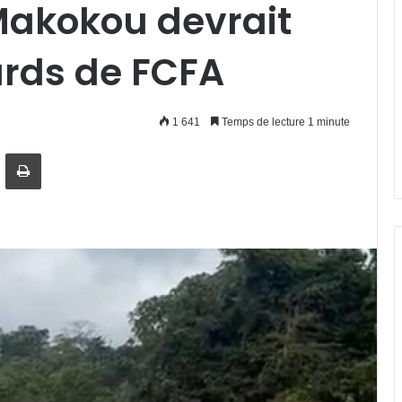
akokou devrait
iards de FCFA
1 641
Temps de lecture 1 minute
artager par email
Imprimer