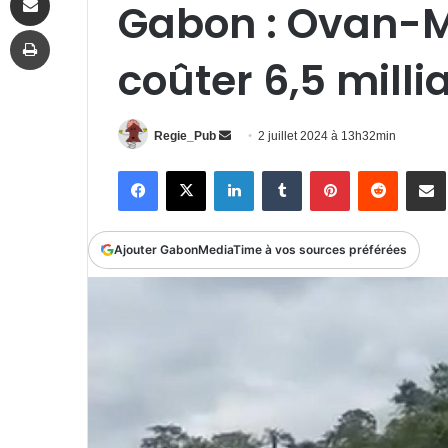
Gabon : Ovan-M
Imprimer
coûter 6,5 mill
Envoyer
Regie_Pub
2 juillet 2024 à 13h32min
un
Facebook
X
Linkedin
Tumblr
Pinterest
Reddit
P
courriel
Ajouter GabonMediaTime à vos sources préférées