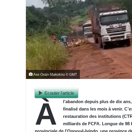
Axe Ovan-Makokou © GMT
Ecouter l'article
À
l’abandon depuis plus de dix ans,
finalisé dans les mois à venir. C’e
restauration des institutions (CT
milliards de FCFA. Longue de 98 k
provinciale de l’Ogooué-Ivindo, une province dél