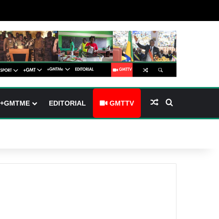
(barre latérale)
tch skin
Article Aléatoire
Rechercher
+GMTME
EDITORIAL
GMTTV