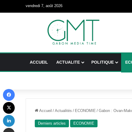
vendredi 7, août 2026
ACCUEIL
ACTUALITE
POLITIQUE
EC
Facebook
X
Accueil
/
Actualités
/
ECONOMIE
/
Gabon : Ovan-Makok
Linkedin
Derniers articles
ECONOMIE
Partager par email