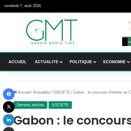
vendredi 7, août 2026
ACCUEIL
ACTUALITE
POLITIQUE
ECONOMIE
Facebook
Accueil
/
Actualités
/
SOCIETE
/
Gabon : le concours d’entrée au 
X
Derniers articles
SOCIETE
Linkedin
Gabon : le concour
Partager par email