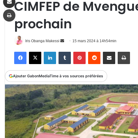
CIMFEP de Mvengue 
Imprimer
prochain
Envoyer
Iris Obanga Makessi
15 mars 2024 à 14h54min
un
Facebook
X
Linkedin
Tumblr
Pinterest
Reddit
Partager par email
Impr
courriel
Ajouter GabonMediaTime à vos sources préférées