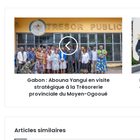
un mouvement de grève
Gabon
Fran
:
:
Abouna
le
Yangui
Gén.
en
Oligu
visite
Ngu
stratégique
invit
à
aux
la
com
Gabon : Abouna Yangui en visite
Trésorerie
en
stratégique à la Trésorerie
provinciale
hom
du
provinciale du Moyen-Ogooué
au
Moyen-
capi
Ogooué
N’Tc
Articles similaires