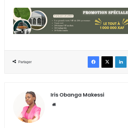
Facebook
X
L
Partager
Iris Obanga Makessi
Website