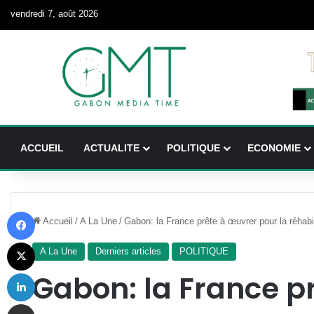
vendredi 7, août 2026
ACCUEIL
ACTUALITE
POLITIQUE
ECONOMIE
Facebook
Accueil
/
A La Une
/
Gabon: la France prête à œuvrer pour la réhabi
X
A La Une
Derniers articles
POLITIQUE
Linkedin
Gabon: la France p
Partager par email