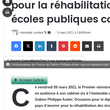
pour la réhabilitati
Imprimer
écoles publiques 
Follow
Envoyer
Henriette Lembet
5 mars 2021 à 16h50min
on
un
Facebook
X
Linkedin
Tumblr
Pinterest
Reddit
Partager par email
Impr
X
courriel
Ajouter GabonMediaTime à vos sources préférées
L'Ambassadeur de France au Gabon Philippe Autier reçu en audience par 
Ecouter l'article
C
e vendredi 05 mars 2021, le Premier minist
en audience à son cabinet sis à l’immeuble
Gabon Philippe Autier. Occasion pour le dip
pays d’œuvrer pour la réhabilitation des é