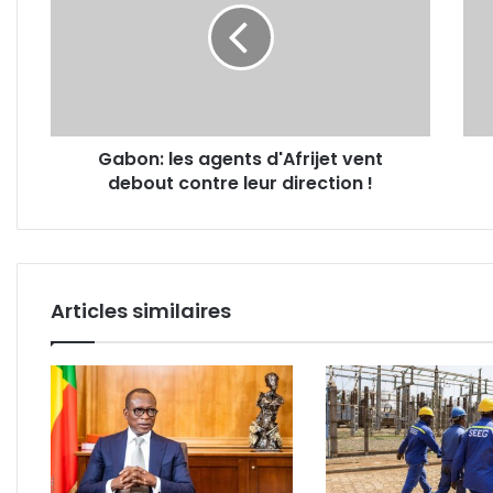
d'Afrijet
édifi
vent
sur
debout
son
contre
rôle
leur
dans
direction
le
Gabon: les agents d'Afrijet vent
!
déve
debout contre leur direction !
Articles similaires