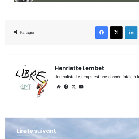
Facebook
X
L
Partager
Henriette Lembet
Journaliste Le temps est une donnée fatale à la
Website
Facebook
X
YouTube
Lire le suivant