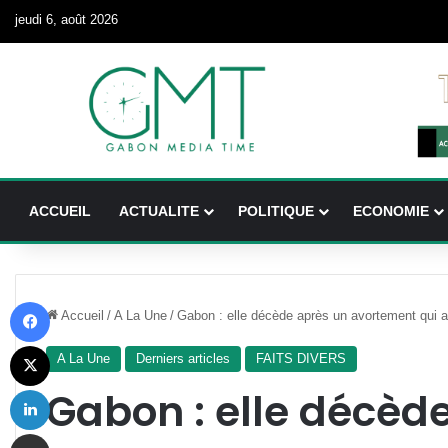
jeudi 6, août 2026
ACCUEIL
ACTUALITE
POLITIQUE
ECONOMIE
Facebook
Accueil
/
A La Une
/
Gabon : elle décède après un avortement qui 
X
A La Une
Derniers articles
FAITS DIVERS
Linkedin
Gabon : elle décèd
Partager par email