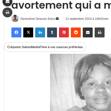
avortement qui a 
Imprimer
Envoyer
Geneviève Dewuno Edou
12 septembre 2024 à 18h02min
un
Facebook
X
Linkedin
Tumblr
Pinterest
Reddit
Partager par email
Impr
courriel
Ajouter GabonMediaTime à vos sources préférées