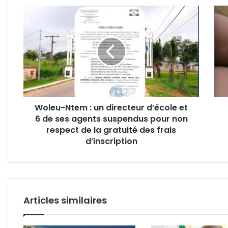
Woleu-
Gab
Ntem
:
:
lanc
un
des
directeur
trav
d’école
de
et
réfle
6
sur
de
la
Woleu-Ntem : un directeur d’école et
ses
lutte
6 de ses agents suspendus pour non
agents
cont
suspendus
respect de la gratuité des frais
les
pour
pan
d’inscription
non
respect
de
la
gratuité
Articles similaires
des
frais
d’inscription