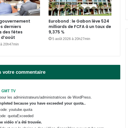
Cybersécurité : la SEEG révèle avoir
perdu près de 95 % de ses
infrastructures informatiques
e gouvernement
Eurobond : le Gabon lève 524
es derniers
milliards de FCFA à un taux de
Gabon : Hermann Immongault
s des fêtes
9,375 %
échange avec la Fondation Prince
 d’août
5 août 2026 à 20h27min
Albert II de Monaco sur son projet
 à 20h47min
d’implantation
Nationale 1 : quatre morts
enregistrés en l’espace d’une
semaine
s votre commentaire
Gabon : VAALCO Energy met en
service un nouveau puits de gaz
GMT TV
sur le bloc d’Etame
pour les administrateurs/administratrices de WordPress.
ompleted because you have exceeded your
quota
..
ode: youtube.quota
ode: quotaExceeded
e vidéo n’a été trouvée.