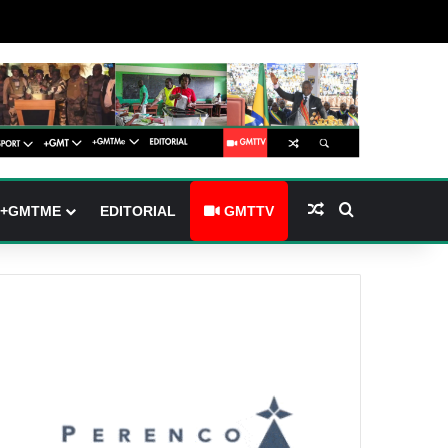
arre latérale)
h skin
Article Aléatoire
Rechercher
+GMTME
EDITORIAL
GMTTV