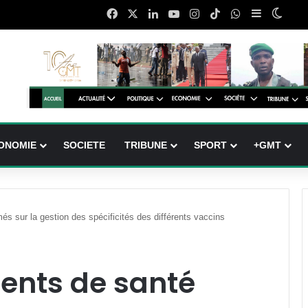
Facebook
X
Linkedin
YouTube
Instagram
TikTok
WhatsApp
Sidebar (b
Switc
ONOMIE
SOCIETE
TRIBUNE
SPORT
+GMT
és sur la gestion des spécificités des différents vaccins
gents de santé