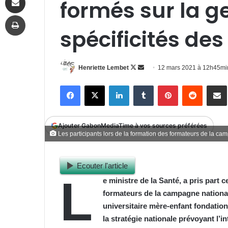
formés sur la g
Imprimer
spécificités des
Follow
Envoyer
Henriette Lembet
12 mars 2021 à 12h45mi
on
un
Facebook
X
Linkedin
Tumblr
Pinterest
Reddit
P
X
courriel
Ajouter GabonMediaTime à vos sources préférées
Les participants lors de la formation des formateurs de la ca
Ecouter l'article
L
e ministre de la Santé, a pris part 
formateurs de la campagne national
universitaire mère-enfant fondation
la stratégie nationale prévoyant l’