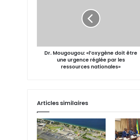
«l’oxygène
doit
être
une
urgence
réglée
par
Dr. Mougougou: «l’oxygène doit être
les
une urgence réglée par les
ressources
nationales»
ressources nationales»
Articles similaires