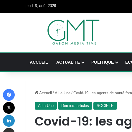
jeudi 6, août 2026
ACCUEIL
ACTUALITE
POLITIQUE
EC
Facebook
Accueil
/
A La Une
/
Covid-19: les agents de santé form
X
A La Une
Derniers articles
SOCIETE
Linkedin
Covid-19: les a
Partager par email