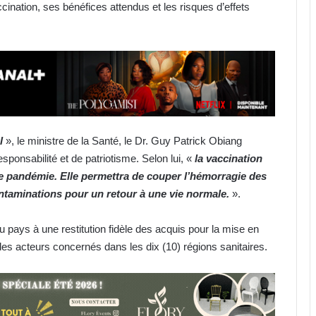
ination, ses bénéfices attendus et les risques d’effets
l
», le ministre de la Santé, le Dr. Guy Patrick Obiang
sponsabilité et de patriotisme. Selon lui, «
la vaccination
te pandémie. Elle permettra de couper l’hémorragie des
ontaminations pour un retour à une vie normale.
».
r du pays à une restitution fidèle des acquis pour la mise en
Gabon : stages payants au CHUL,
des acteurs concernés dans les dix (10) régions sanitaires.
une mesure légale ou une
discrimination déguisée ?
Port-Gentil : des pipelines pétroliers