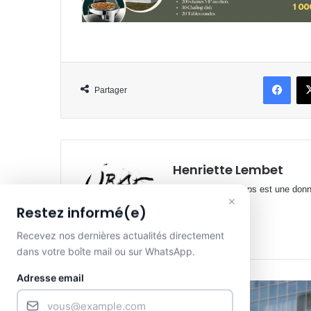
Face
Partager
Henriette Lembet
Journaliste Le temps est une donnée
×
Restez informé(e)
Website
Facebook
X
YouTube
Recevez nos dernières actualités directement
dans votre boîte mail ou sur WhatsApp.
Adresse email
Lire le suivant