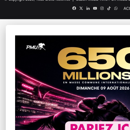
Facebook
X
Linkedin
YouTube
Instagram
TikTok
Whats
AC