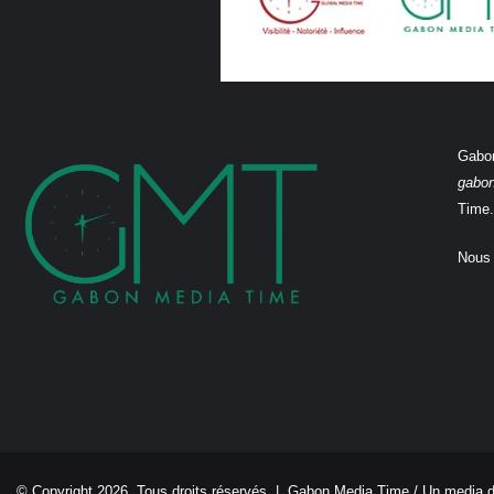
Gabon
gabo
Time.
Nous 
© Copyright 2026, Tous droits réservés |
Gabon Media Time
/ Un media 