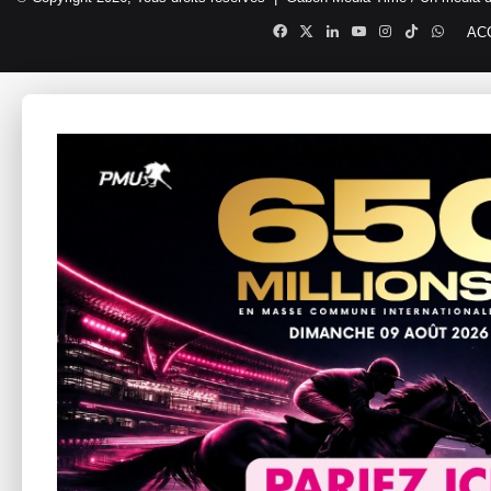
Facebook
X
Linkedin
YouTube
Instagram
TikTok
Whats
AC