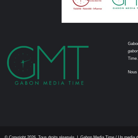
Gabon
gabo
Time.
Nous 
© Copyright 2026, Tous droits réservés |
Gabon Media Time
/ Un media 