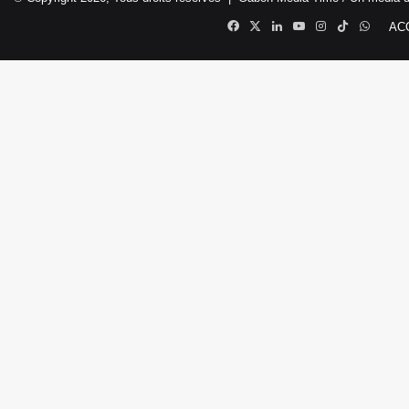
Facebook
X
Linkedin
YouTube
Instagram
TikTok
Whats
AC