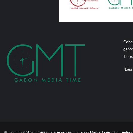
Gabon
gabo
Time.
Nous 
© Copyright 2026, Tous droits réservés |
Gabon Media Time
/ Un media 