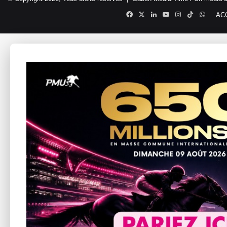
Facebook
X
Linkedin
YouTube
Instagram
TikTok
Whats
AC