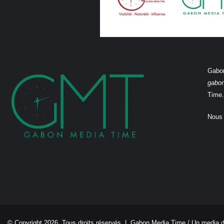
Gabon
gabo
Time.
Nous 
© Copyright 2026, Tous droits réservés |
Gabon Media Time
/ Un media 