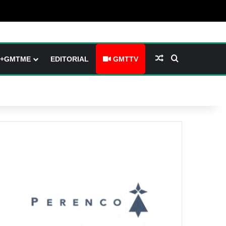
 (barre latérale)
tch skin
Article Aléatoire
Rechercher
+GMTME
EDITORIAL
GMTTV