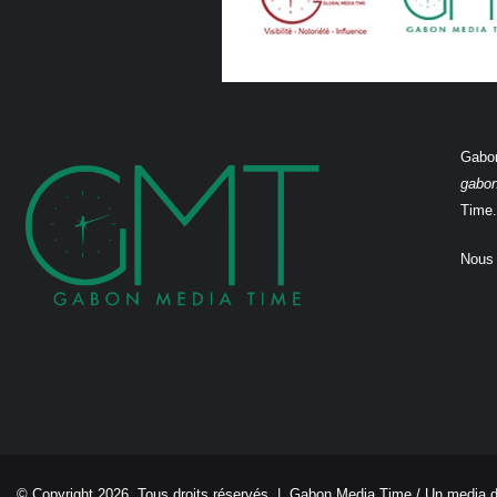
Gabon
gabo
Time.
Nous 
© Copyright 2026, Tous droits réservés |
Gabon Media Time
/ Un media 