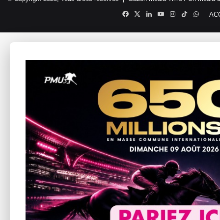
Facebook
X
Linkedin
YouTube
Instagram
TikTok
Whats
AC