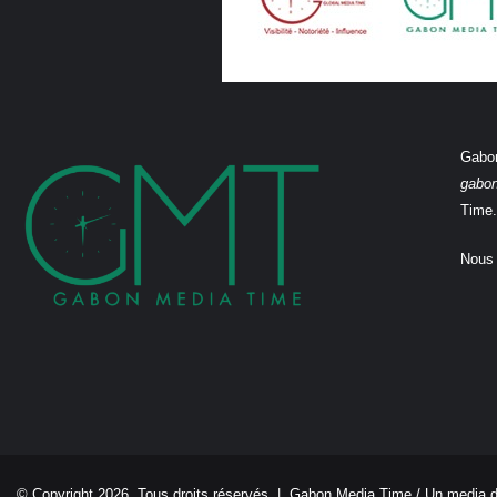
Gabon
gabo
Time.
Nous 
© Copyright 2026, Tous droits réservés |
Gabon Media Time
/ Un media 