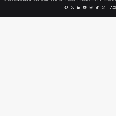
Facebook
X
Linkedin
YouTube
Instagram
TikTok
Whats
AC