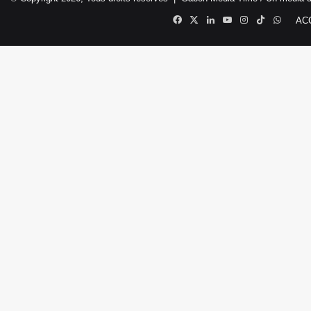
Facebook
X
Linkedin
YouTube
Instagram
TikTok
Whats
AC