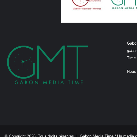
Gabon
gabo
Time.
Nous 
© Copyright 2026, Tous droits réservés |
Gabon Media Time
/ Un media 