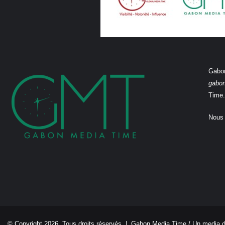
Gabon
gabo
Time.
Nous 
© Copyright 2026, Tous droits réservés |
Gabon Media Time
/ Un media 