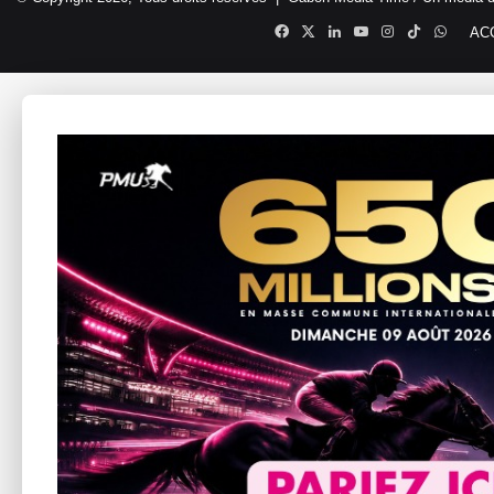
Facebook
X
Linkedin
YouTube
Instagram
TikTok
Whats
AC