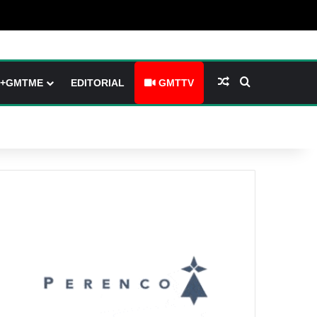
arre latérale)
h skin
Article Aléatoire
Rechercher
+GMTME
EDITORIAL
GMTTV