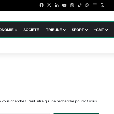
Facebook
X
Linkedin
YouTube
Instagram
TikTok
WhatsApp
Sidebar (b
Switc
ONOMIE
SOCIETE
TRIBUNE
SPORT
+GMT
e vous cherchez. Peut-être qu'une recherche pourrait vous