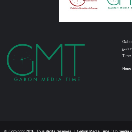
Gabon
gabo
Time.
Nous 
© Copyright 2026, Tous droits réservés |
Gabon Media Time
/ Un media 