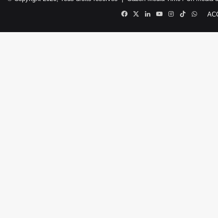
Facebook
X
Linkedin
YouTube
Instagram
TikTok
Whats
AC