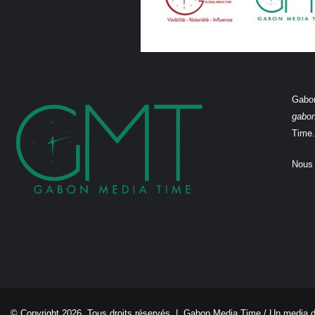
Gabon
gabo
Time.
Nous 
© Copyright 2026, Tous droits réservés |
Gabon Media Time
/ Un media 