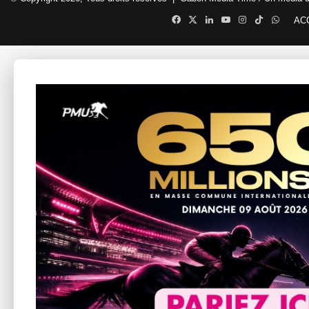
Facebook
X
Linkedin
YouTube
Instagram
TikTok
Whats
AC