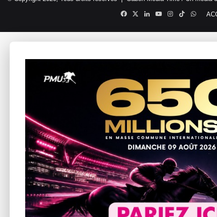
Facebook
X
Linkedin
YouTube
Instagram
TikTok
Whats
AC