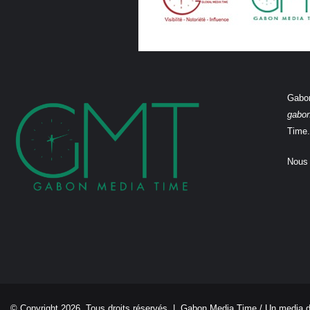
Gabon
gabo
Time.
Nous 
© Copyright 2026, Tous droits réservés |
Gabon Media Time
/ Un media 