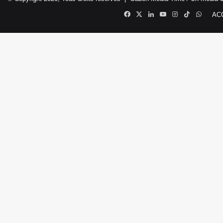
Facebook
X
Linkedin
YouTube
Instagram
TikTok
Whats
AC