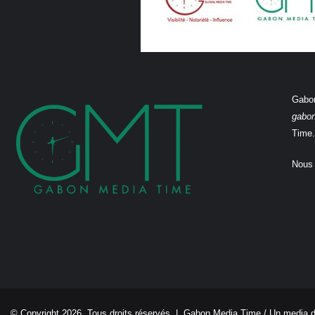
Gabon
gabo
Time.
Nous 
© Copyright 2026, Tous droits réservés |
Gabon Media Time
/ Un media 