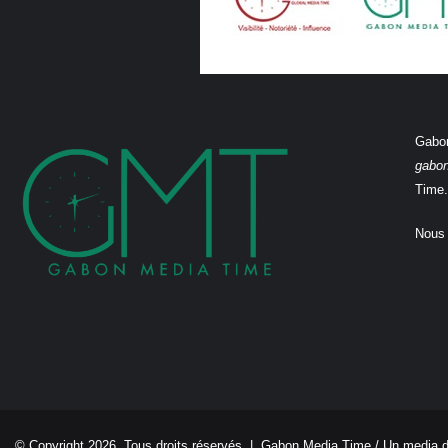
Gabon
gabo
Time.
Nous 
© Copyright 2026, Tous droits réservés |
Gabon Media Time
/ Un media 