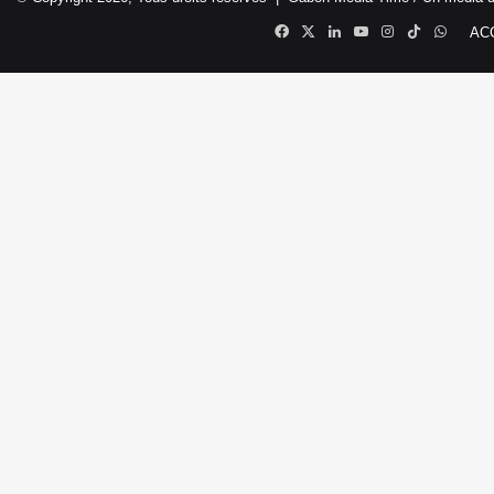
Facebook
X
Linkedin
YouTube
Instagram
TikTok
Whats
AC