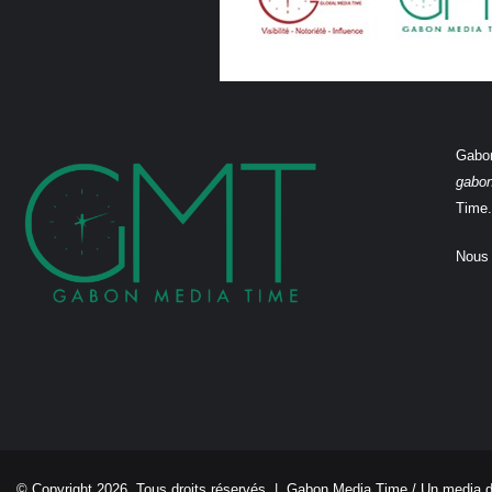
Gabon
gabo
Time.
Nous 
© Copyright 2026, Tous droits réservés |
Gabon Media Time
/ Un media 