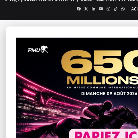
Facebook
X
Linkedin
YouTube
Instagram
TikTok
Whats
AC