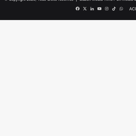
Facebook
X
Linkedin
YouTube
Instagram
TikTok
Whats
AC