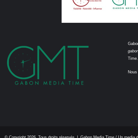
Gabon
gabo
Time.
Nous 
© Copyright 2026, Tous droits réservés |
Gabon Media Time
/ Un media 