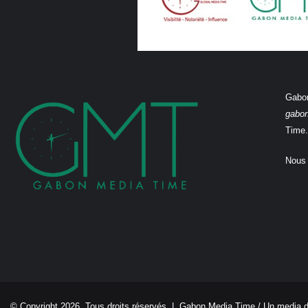
Gabon
gabo
Time.
Nous 
© Copyright 2026, Tous droits réservés |
Gabon Media Time
/ Un media 