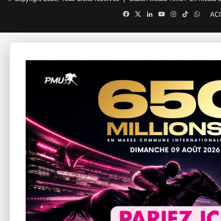
Facebook
X
Linkedin
YouTube
Instagram
TikTok
Whats
AC