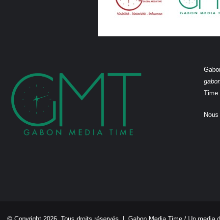
Gabon
gabo
Time.
Nous 
© Copyright 2026, Tous droits réservés |
Gabon Media Time
/ Un media 