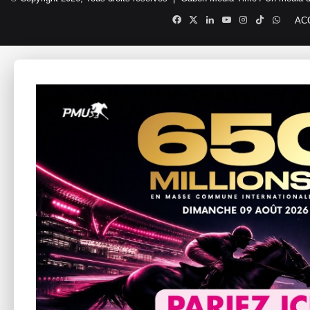
Facebook
X
Linkedin
YouTube
Instagram
TikTok
Whats
AC