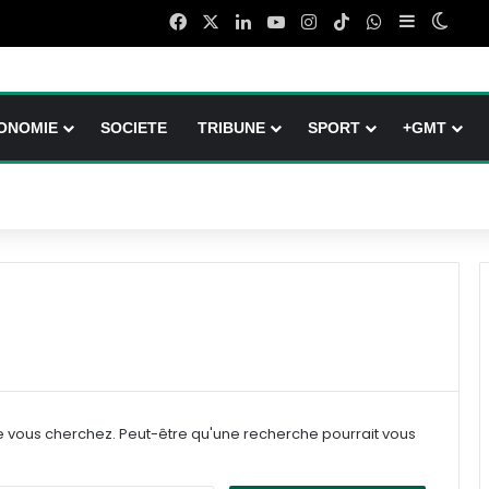
Facebook
X
Linkedin
YouTube
Instagram
TikTok
WhatsApp
Sidebar (b
Switc
ONOMIE
SOCIETE
TRIBUNE
SPORT
+GMT
e vous cherchez. Peut-être qu'une recherche pourrait vous