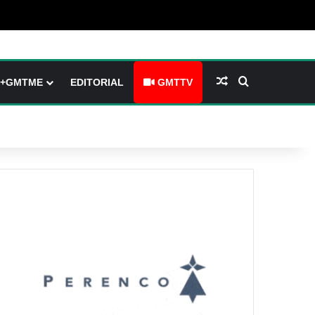
arre latérale)
h skin
Article Aléatoire
Rechercher
+GMTME
EDITORIAL
GMTTV