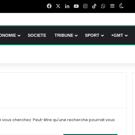
Facebook
X
Linkedin
YouTube
Instagram
TikTok
WhatsApp
Sidebar (b
Switc
ONOMIE
SOCIETE
TRIBUNE
SPORT
+GMT
e vous cherchez. Peut-être qu'une recherche pourrait vous