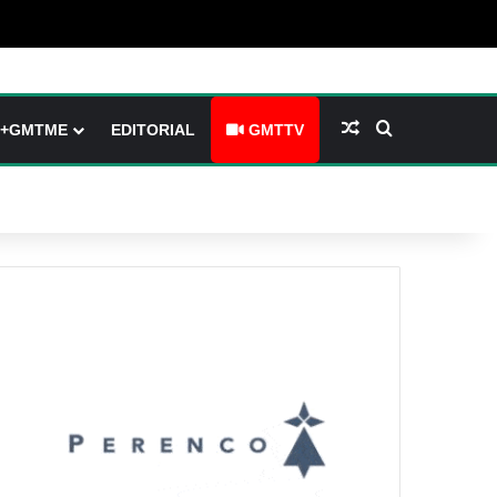
arre latérale)
h skin
Article Aléatoire
Rechercher
+GMTME
EDITORIAL
GMTTV