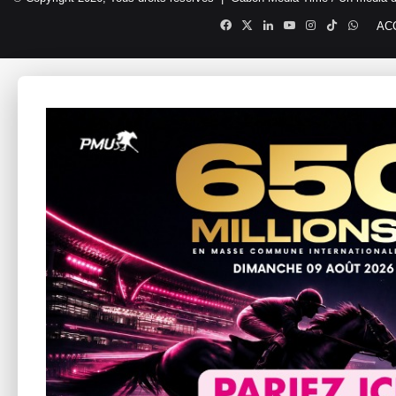
Facebook
X
Linkedin
YouTube
Instagram
TikTok
Whats
AC