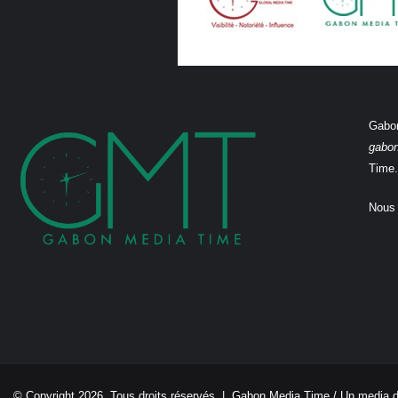
Gabon
gabo
Time.
Nous 
© Copyright 2026, Tous droits réservés |
Gabon Media Time
/ Un media 