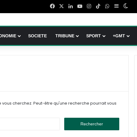
Facebook
X
Linkedin
YouTube
Instagram
TikTok
WhatsApp
Sidebar (
Swit
ONOMIE
SOCIETE
TRIBUNE
SPORT
+GMT
e vous cherchez. Peut-être qu'une recherche pourrait vous
Rechercher :