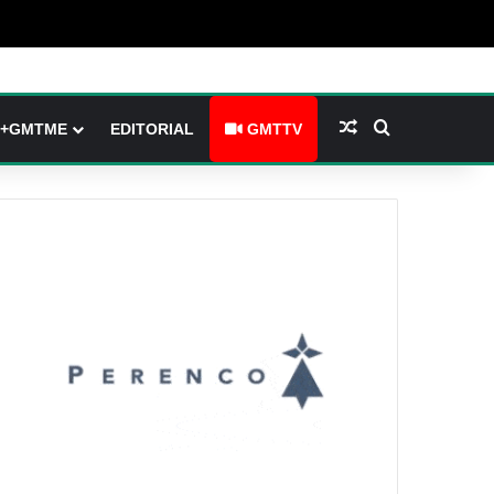
barre latérale)
ch skin
Article Aléatoire
Rechercher
+GMTME
EDITORIAL
GMTTV