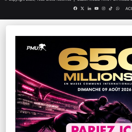
Facebook
X
Linkedin
YouTube
Instagram
TikTok
Whats
AC