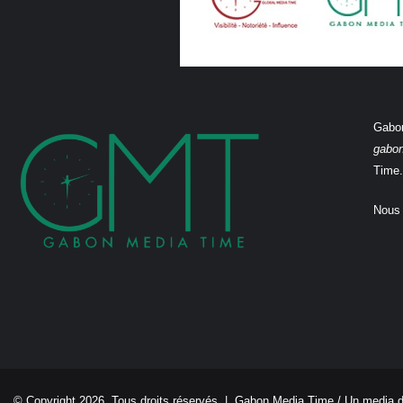
Gabon
gabo
Time.
Nous 
© Copyright 2026, Tous droits réservés |
Gabon Media Time
/ Un media 