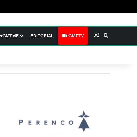
barre latérale)
ch skin
Article Aléatoire
Rechercher
+GMTME
EDITORIAL
GMTTV