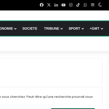
Facebook
X
Linkedin
YouTube
Instagram
TikTok
WhatsApp
Sidebar (
Swit
ONOMIE
SOCIETE
TRIBUNE
SPORT
+GMT
e vous cherchez. Peut-être qu'une recherche pourrait vous