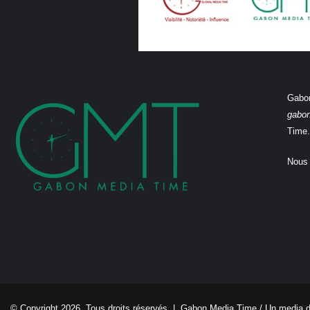
Gabon
gabo
Time.
Nous 
© Copyright 2026, Tous droits réservés |
Gabon Media Time
/ Un media 