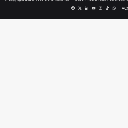
Facebook
X
Linkedin
YouTube
Instagram
TikTok
Whats
AC