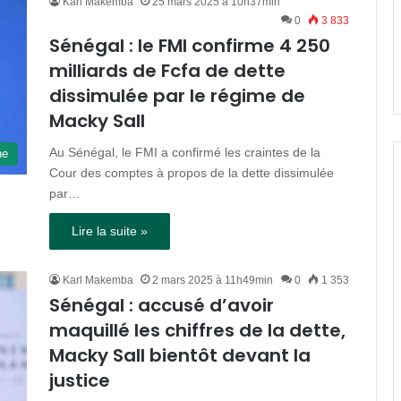
Karl Makemba
25 mars 2025 à 10h37min
0
3 833
Sénégal : le FMI confirme 4 250
milliards de Fcfa de dette
dissimulée par le régime de
Macky Sall
Au Sénégal, le FMI a confirmé les craintes de la
ne
Cour des comptes à propos de la dette dissimulée
par…
Lire la suite »
Karl Makemba
2 mars 2025 à 11h49min
0
1 353
Sénégal : accusé d’avoir
maquillé les chiffres de la dette,
Macky Sall bientôt devant la
justice