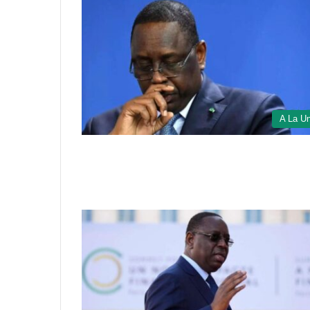
A La U