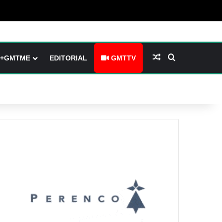
barre latérale)
ch skin
Article Aléatoire
Rechercher
+GMTME
EDITORIAL
GMTTV