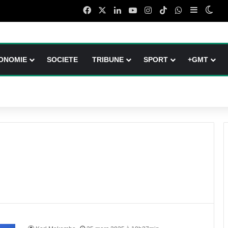
Facebook
X
Linkedin
YouTube
Instagram
TikTok
WhatsApp
Sidebar (
Swit
ONOMIE
SOCIETE
TRIBUNE
SPORT
+GMT