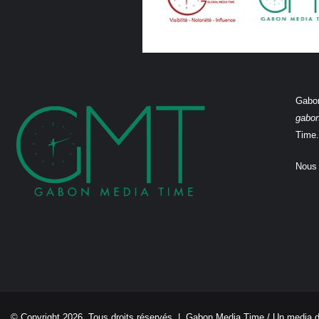
Gabon
gabo
Time.
Nous 
© Copyright 2026, Tous droits réservés |
Gabon Media Time
/ Un media 