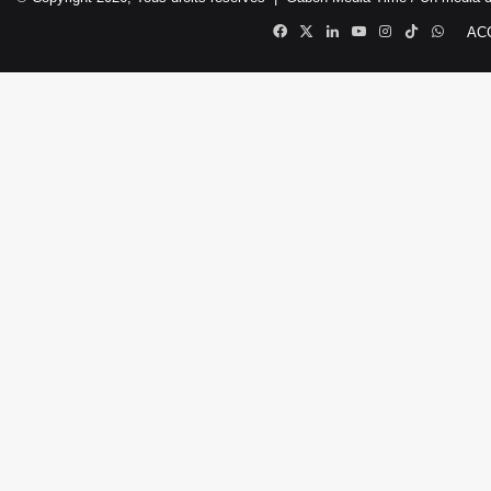
Facebook
X
Linkedin
YouTube
Instagram
TikTok
Whats
AC