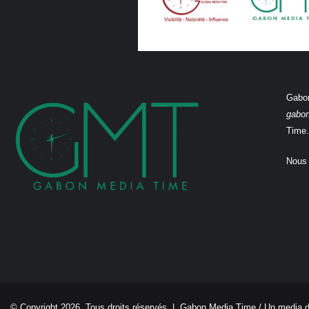
Gabon
gabo
Time.
Nous 
© Copyright 2026, Tous droits réservés |
Gabon Media Time
/ Un media 