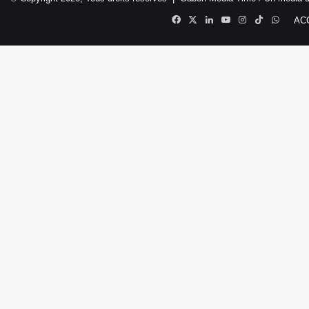
Facebook
X
Linkedin
YouTube
Instagram
TikTok
Whats
AC