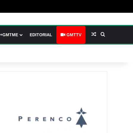
barre latérale)
ch skin
Article Aléatoire
Rechercher
+GMTME
EDITORIAL
GMTTV