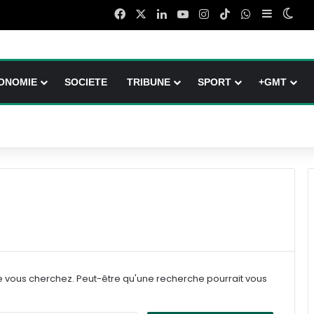
Facebook
X
Linkedin
YouTube
Instagram
TikTok
WhatsApp
Sidebar (
Swit
ONOMIE
SOCIETE
TRIBUNE
SPORT
+GMT
e vous cherchez. Peut-être qu'une recherche pourrait vous