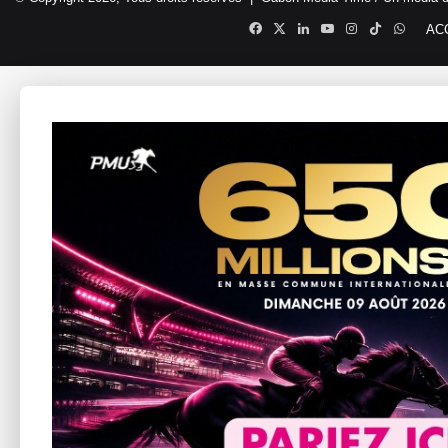
Facebook
X
Linkedin
YouTube
Instagram
TikTok
Whats
AC