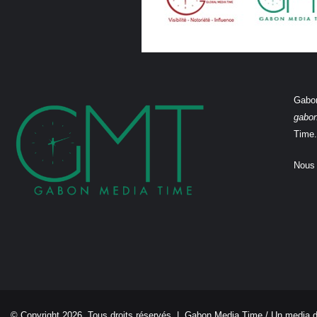
Gabon
gabo
Time.
Nous 
© Copyright 2026, Tous droits réservés |
Gabon Media Time
/ Un media 