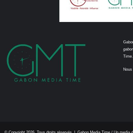
Gabon
gabo
Time.
Nous 
© Copyright 2026, Tous droits réservés |
Gabon Media Time
/ Un media 