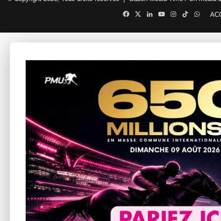
Facebook
X
Linkedin
YouTube
Instagram
TikTok
Whats
AC