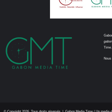
Gabon
gabo
Time.
Nous 
© Copyright 2026, Tous droits réservés |
Gabon Media Time
/ Un media 