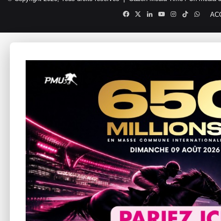
Facebook
X
Linkedin
YouTube
Instagram
TikTok
Whats
AC