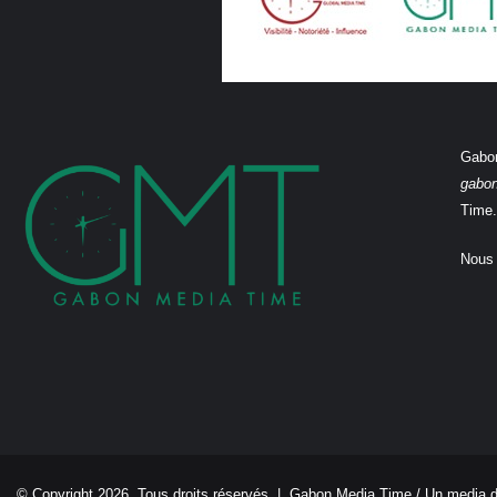
Gabon
gabo
Time.
Nous 
© Copyright 2026, Tous droits réservés |
Gabon Media Time
/ Un media 