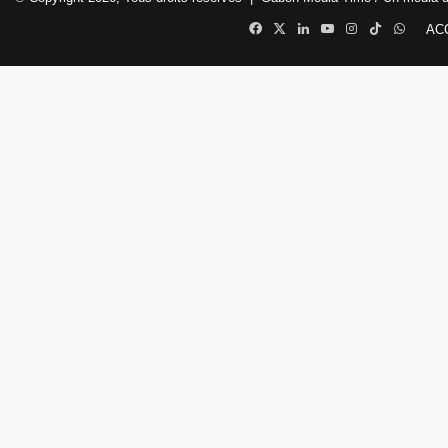
Facebook
X
Linkedin
YouTube
Instagram
TikTok
Whats
AC