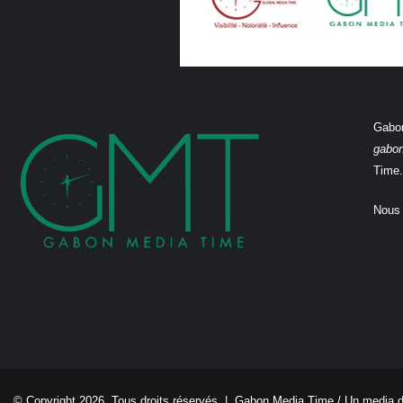
Gabon
gabo
Time.
Nous 
© Copyright 2026, Tous droits réservés |
Gabon Media Time
/ Un media 