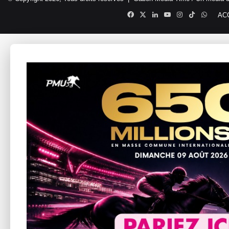
Facebook
X
Linkedin
YouTube
Instagram
TikTok
Whats
AC