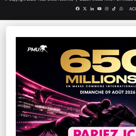
Facebook
X
Linkedin
YouTube
Instagram
TikTok
Whats
AC