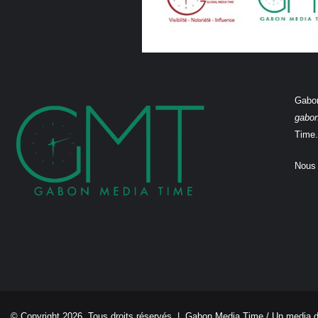
Gabon
gabo
Time.
Nous 
© Copyright 2026, Tous droits réservés |
Gabon Media Time
/ Un media 